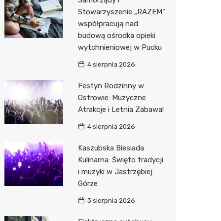
Samorządy i
Stowarzyszenie „RAZEM”
współpracują nad
budową ośrodka opieki
wytchnieniowej w Pucku
4 sierpnia 2026
Festyn Rodzinny w
Ostrowie: Muzyczne
Atrakcje i Letnia Zabawa!
4 sierpnia 2026
Kaszubska Biesiada
Kulinarna: Święto tradycji
i muzyki w Jastrzębiej
Górze
3 sierpnia 2026