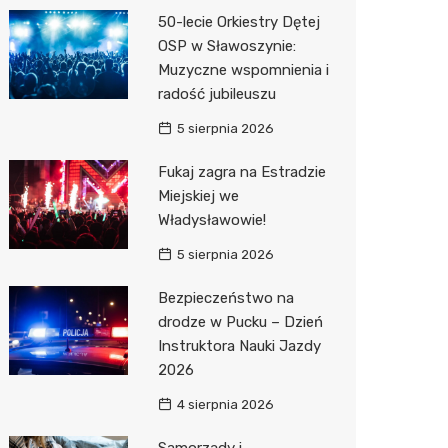
50-lecie Orkiestry Dętej
Zwierzęta
Okulista
Pomoc 
Przedsz
Klub
Sklep z
OSP w Sławoszynie:
Sklepy specjalistyczne
Ortope
Stacja 
Wesele
Wetery
Jubiler
Muzyczne wspomnienia i
radość jubileuszu
Sieci handlowe
Fizjoter
Akumul
Siłownia
Optyk
Dino
5 sierpnia 2026
Usługi
Przycho
Stacja p
Sklep w
Stokrot
Dorabia
Fukaj zagra na Estradzie
Mechan
Księgar
Żabka
Lombar
Miejskiej we
Władysławowie!
Sklep r
Bricoma
Geodet
5 sierpnia 2026
Kwiaciar
Media E
Meble n
Bezpieczeństwo na
Pepco
Taxi
drodze w Pucku – Dzień
Instruktora Nauki Jazdy
Action
Fotogra
2026
Biedron
4 sierpnia 2026