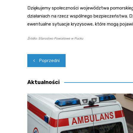
Dziękujemy społeczności województwa pomorskiego 
działaniach na rzecz wspólnego bezpieczeństwa. D
ewentualne sytuacje kryzysowe, które mogą pojawić
Źródło: Starostwo Powiatowe w Pucku
Nawigacja
Poprzedni
wpisu
Aktualności