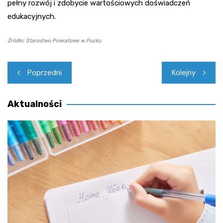
pełny rozwój i zdobycie wartościowych doświadczeń
edukacyjnych.
Źródło: Starostwo Powiatowe w Pucku
Nawigacja
Poprzedni
Kolejny
wpisu
Aktualności