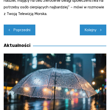
nadziei, mający na celu zwrócenie uwagi społeczeństwa na
potrzeby osób cierpiących najbardziej” – mówi w rozmowie
z Twoją Telewizją Morska.
Nawigacja
Poprzedni
Kolejny
wpisu
Aktualności