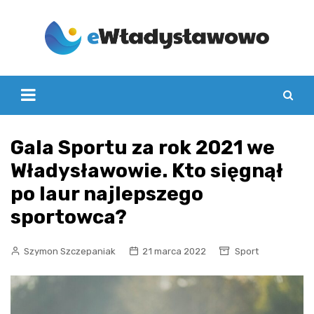
Skip
to
content
Gala Sportu za rok 2021 we
Władysławowie. Kto sięgnął
po laur najlepszego
sportowca?
Szymon Szczepaniak
21 marca 2022
Sport