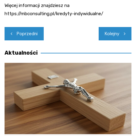
Więcej informacji znajdziesz na
https://mbconsulting.pl/kredyty-indywidualne/
Nawigacja
Poprzedni
Kolejny
wpisu
Aktualności