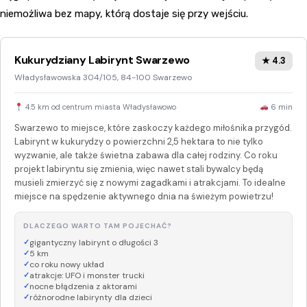
niemożliwa bez mapy, którą dostaje się przy wejściu.
Kukurydziany Labirynt Swarzewo
★ 4.3
Władysławowska 304/105, 84-100 Swarzewo
4.5 km od centrum miasta Władysławowo
6 min
Swarzewo to miejsce, które zaskoczy każdego miłośnika przygód.
Labirynt w kukurydzy o powierzchni 2,5 hektara to nie tylko
wyzwanie, ale także świetna zabawa dla całej rodziny. Co roku
projekt labiryntu się zmienia, więc nawet stali bywalcy będą
musieli zmierzyć się z nowymi zagadkami i atrakcjami. To idealne
miejsce na spędzenie aktywnego dnia na świeżym powietrzu!
DLACZEGO WARTO TAM POJECHAĆ?
gigantyczny labirynt o długości 3
5 km
co roku nowy układ
atrakcje: UFO i monster trucki
nocne błądzenia z aktorami
różnorodne labirynty dla dzieci