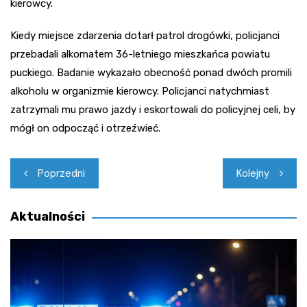
kierowcy.
Kiedy miejsce zdarzenia dotarł patrol drogówki, policjanci
przebadali alkomatem 36-letniego mieszkańca powiatu
puckiego. Badanie wykazało obecność ponad dwóch promili
alkoholu w organizmie kierowcy. Policjanci natychmiast
zatrzymali mu prawo jazdy i eskortowali do policyjnej celi, by
mógł on odpocząć i otrzeźwieć.
Nawigacja
Poprzedni
Kolejny
wpisu
Aktualności