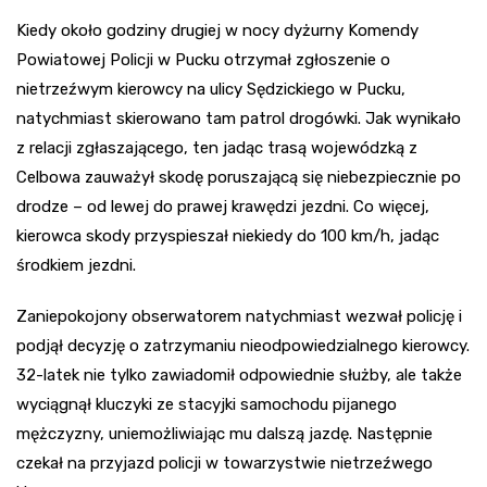
Kiedy około godziny drugiej w nocy dyżurny Komendy
Powiatowej Policji w Pucku otrzymał zgłoszenie o
nietrzeźwym kierowcy na ulicy Sędzickiego w Pucku,
natychmiast skierowano tam patrol drogówki. Jak wynikało
z relacji zgłaszającego, ten jadąc trasą wojewódzką z
Celbowa zauważył skodę poruszającą się niebezpiecznie po
drodze – od lewej do prawej krawędzi jezdni. Co więcej,
kierowca skody przyspieszał niekiedy do 100 km/h, jadąc
środkiem jezdni.
Zaniepokojony obserwatorem natychmiast wezwał policję i
podjął decyzję o zatrzymaniu nieodpowiedzialnego kierowcy.
32-latek nie tylko zawiadomił odpowiednie służby, ale także
wyciągnął kluczyki ze stacyjki samochodu pijanego
mężczyzny, uniemożliwiając mu dalszą jazdę. Następnie
czekał na przyjazd policji w towarzystwie nietrzeźwego