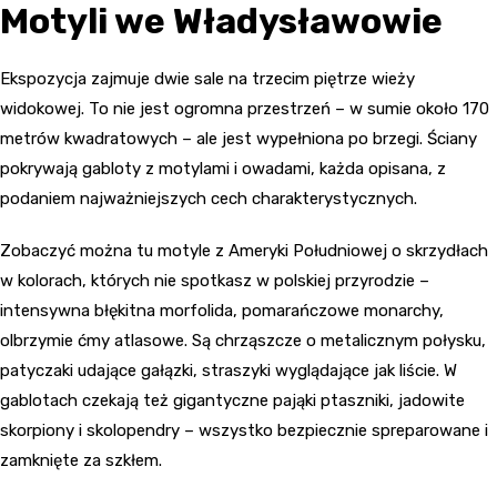
Motyli we Władysławowie
Ekspozycja zajmuje dwie sale na trzecim piętrze wieży
widokowej. To nie jest ogromna przestrzeń – w sumie około 170
metrów kwadratowych – ale jest wypełniona po brzegi. Ściany
pokrywają gabloty z motylami i owadami, każda opisana, z
podaniem najważniejszych cech charakterystycznych.
Zobaczyć można tu motyle z Ameryki Południowej o skrzydłach
w kolorach, których nie spotkasz w polskiej przyrodzie –
intensywna błękitna morfolida, pomarańczowe monarchy,
olbrzymie ćmy atlasowe. Są chrząszcze o metalicznym połysku,
patyczaki udające gałązki, straszyki wyglądające jak liście. W
gablotach czekają też gigantyczne pająki ptaszniki, jadowite
skorpiony i skolopendry – wszystko bezpiecznie spreparowane i
zamknięte za szkłem.