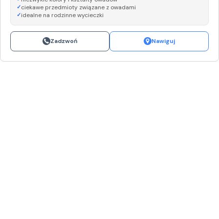
ciekawe przedmioty związane z owadami
idealne na rodzinne wycieczki
Zadzwoń
Nawiguj
Leaflet
|
©
OpenStreetMap
+
−