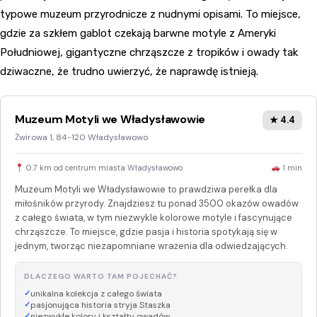
typowe muzeum przyrodnicze z nudnymi opisami. To miejsce,
gdzie za szkłem gablot czekają barwne motyle z Ameryki
Południowej, gigantyczne chrząszcze z tropików i owady tak
dziwaczne, że trudno uwierzyć, że naprawdę istnieją.
Muzeum Motyli we Władysławowie
★ 4.4
Żwirowa 1, 84-120 Władysławowo
0.7 km od centrum miasta Władysławowo
1 min
Muzeum Motyli we Władysławowie to prawdziwa perełka dla
miłośników przyrody. Znajdziesz tu ponad 3500 okazów owadów
z całego świata, w tym niezwykle kolorowe motyle i fascynujące
chrząszcze. To miejsce, gdzie pasja i historia spotykają się w
jednym, tworząc niezapomniane wrażenia dla odwiedzających.
DLACZEGO WARTO TAM POJECHAĆ?
unikalna kolekcja z całego świata
pasjonująca historia stryja Staszka
niezwykłe kolory i kształty owadów