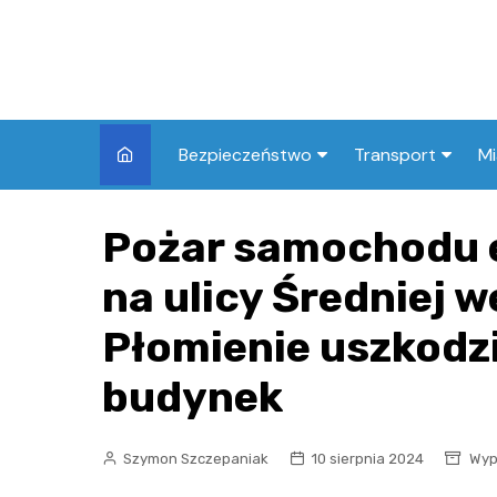
Skip
to
content
Bezpieczeństwo
Transport
Mi
Kronika policyjna
Komunikacja miej
I
Pożar samochodu 
Wypadki i zdarzenia
Drogi i remonty
S
l
na ulicy Średniej 
Prewencja i edukacja
policyjna
Ś
Płomienie uszkodzi
I
budynek
Szymon Szczepaniak
10 sierpnia 2024
Wyp