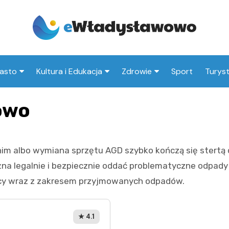
asto
Kultura i Edukacja
Zdrowie
Sport
Turys
ska
nwestycje
Koncerty i festiwale
Szpitale i medycyna
Atrak
owo
Włady
amorząd i polityka
Teatr i sztuka
Profilaktyka i zdrowie
okalna
Atrak
Biblioteka i literatura
Włady
nim albo wymiana sprzętu AGD szybko kończą się stertą 
rodowisko i ekologia
okoli
Szkoły i przedszkola
a legalnie i bezpiecznie oddać problematyczne odpady –
nstytucje
Uczelnie i nauka
olicy wraz z zakresem przyjmowanych odpadów.
★ 4.1