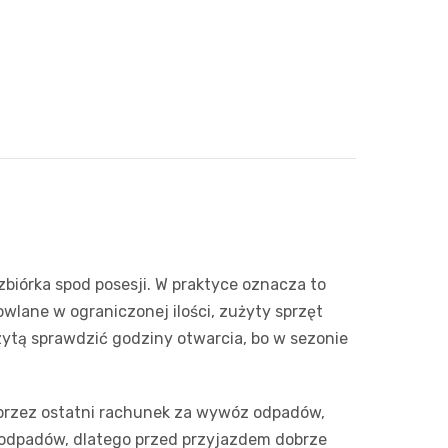
Zwierzęta
Okulista
Pomoc 
Przedsz
Klub
Sklep z
Sklepy specjalistyczne
Ortope
Stacja 
Wesele
Wetery
Jubiler
Sieci handlowe
Fizjoter
Akumul
Siłownia
Optyk
Dino
Usługi
Przycho
Stacja p
Sklep w
Stokrot
Dorabia
Mechan
Księgar
Żabka
Lombar
Sklep r
Bricoma
Geodet
Kwiaciar
Media E
Meble n
iórka spod posesji. W praktyce oznacza to
lane w ograniczonej ilości, zużyty sprzęt
Pepco
Taxi
izytą sprawdzić godziny otwarcia, bo w sezonie
Action
Fotogra
Biedron
oprzez ostatni rachunek za wywóz odpadów,
e odpadów, dlatego przed przyjazdem dobrze