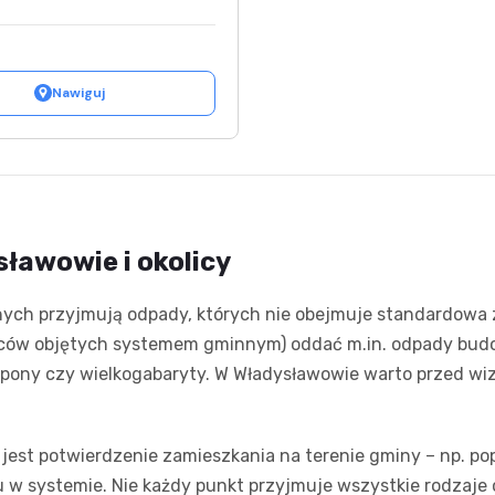
Nawiguj
sławowie i okolicy
ch przyjmują odpady, których nie obejmuje standardowa zb
ńców objętych systemem gminnym) oddać m.in. odpady budow
, opony czy wielkogabaryty. W Władysławowie warto przed w
est potwierdzenie zamieszkania na terenie gminy – np. p
u w systemie. Nie każdy punkt przyjmuje wszystkie rodzaj