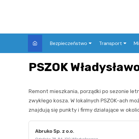
Skip
to
content
Bezpieczeństwo
Transport
Mi
Kronika policyjna
Komunikacja miej
I
PSZOK Władysław
Wypadki i zdarzenia
Drogi i remonty
S
l
Prewencja i edukacja
Remont mieszkania, porządki po sezonie let
policyjna
Ś
zwykłego kosza. W lokalnych PSZOK-ach możn
I
znajdują się punkty i firmy działające w ok
Abruko Sp. z o.o.
Gdańska 78, 84-120 Władysławowo