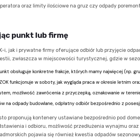
operatora oraz limity ilościowe na gruz czy odpady poremont
ąc punkt lub firmę
i, jak i prywatne firmy oferujące odbiór lub przyjęcie od
stii, zwłaszcza w miejscowości turystycznej, gdzie w sez
nkt obsługuje konkretne frakcje, których mamy najwięcej (np. gru
OK funkcjonuje w soboty, jak wygląda praca w okresie letnim ora
tem, możliwość zawrócenia z przyczepką, oznakowanie w terenie
w na odpady budowlane, odpłatny odbiór bezpośrednio z posesji,
sto proponują kontenery ustawiane bezpośrednio pod dome
dstawienia i odbioru, możliwość przedłużenia wynajmu oraz 
nadmorskich pojawia się również kwestia odpadów sezonow