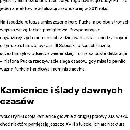
płycie rynku można dostrzec zarys tego dawnego budynku – to
jeden z efektów rewitalizacji zakończonej w 2011 roku.
Na fasadzie ratusza umieszczono herb Pucka, a po obu stronach
wejścia wiszą tablice pamiątkowe. Przypominają o
najważniejszych momentach z dziejów miasta – między innymi
o tym, że starostą był Jan III Sobieski, a Kaszubi licznie
uczestniczyli w odsieczy wiedeńskiej. To nie są puste deklaracje
– historia Pucka rzeczywiście sięga czasów, gdy miasto pełniło
ważne funkcje handlowe i administracyjne.
Kamienice i ślady dawnych
czasów
Wokół rynku stoją kamienice głównie z drugiej połowy XIX wieku,
choć niektóre pamiętają jeszcze XVIII stulecie. Ich architektura