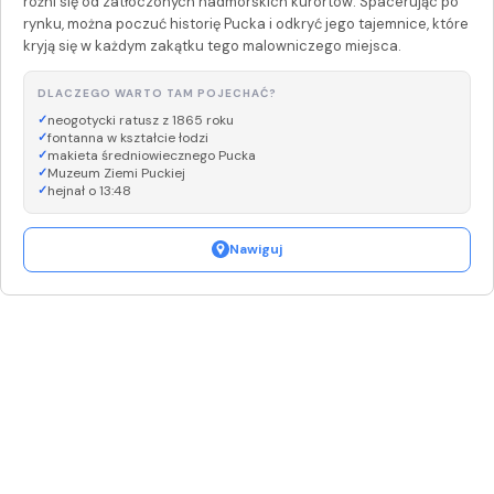
różni się od zatłoczonych nadmorskich kurortów. Spacerując po
rynku, można poczuć historię Pucka i odkryć jego tajemnice, które
kryją się w każdym zakątku tego malowniczego miejsca.
DLACZEGO WARTO TAM POJECHAĆ?
neogotycki ratusz z 1865 roku
fontanna w kształcie łodzi
makieta średniowiecznego Pucka
Muzeum Ziemi Puckiej
hejnał o 13:48
Nawiguj
Leaflet
|
©
OpenStreetMap
+
−