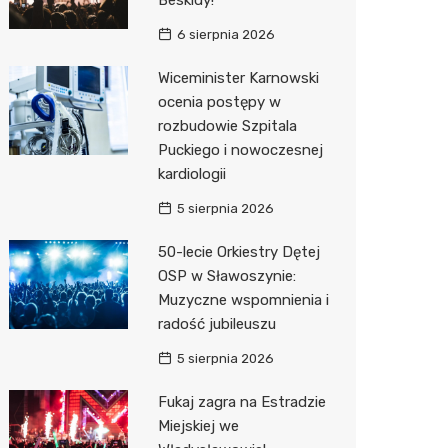
Beskidy!
6 sierpnia 2026
Wiceminister Karnowski
ocenia postępy w
rozbudowie Szpitala
Puckiego i nowoczesnej
kardiologii
5 sierpnia 2026
50-lecie Orkiestry Dętej
OSP w Sławoszynie:
Muzyczne wspomnienia i
radość jubileuszu
5 sierpnia 2026
Fukaj zagra na Estradzie
Miejskiej we