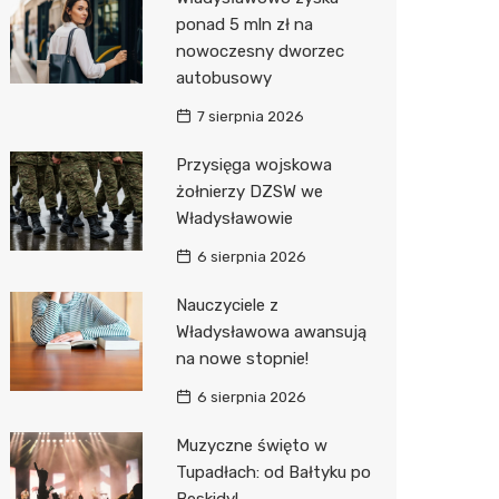
ponad 5 mln zł na
Zwierzęta
Okulista
Pomoc 
Przedsz
Klub
Sklep z
nowoczesny dworzec
Sklepy specjalistyczne
Ortope
Stacja 
Wesele
Wetery
Jubiler
autobusowy
7 sierpnia 2026
Sieci handlowe
Fizjoter
Akumul
Siłownia
Optyk
Dino
Przysięga wojskowa
Usługi
Przycho
Stacja p
Sklep w
Stokrot
Dorabia
żołnierzy DZSW we
Mechan
Księgar
Żabka
Lombar
Władysławowie
Sklep r
Bricoma
Geodet
6 sierpnia 2026
Kwiaciar
Media E
Meble n
Nauczyciele z
Władysławowa awansują
Pepco
Taxi
na nowe stopnie!
Action
Fotogra
6 sierpnia 2026
Biedron
Muzyczne święto w
Tupadłach: od Bałtyku po