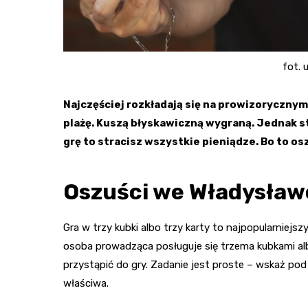
fot. 
Najczęściej rozkładają się na prowizorycznym
plażę. Kuszą błyskawiczną wygraną. Jednak st
grę to stracisz wszystkie pieniądze. Bo to os
Oszuści we Władysław
Gra w trzy kubki albo trzy karty to najpopularniejs
osoba prowadząca posługuje się trzema kubkami alb
przystąpić do gry. Zadanie jest proste – wskaż pod
właściwa.