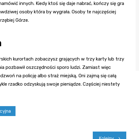
mówić innych. Kiedy ktoś się daje nabrać, kończy się gra
rawdziwej osoby która by wygrała. Osoby te najczęściej
rzębiej Górze.
a
ich kurortach zobaczysz grających w trzy karty lub trzy
ania pozbawił oszczędności sporo ludzi. Zamiast więc
woń na policję albo straż miejską, Oni zajmą się całą
le rzadko odzyskują swoje pieniądze. Częściej niestety
icyjna
Kolejny