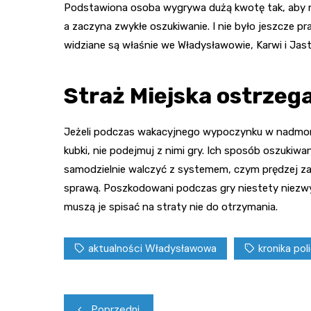
Podstawiona osoba wygrywa dużą kwotę tak, aby na
a zaczyna zwykłe oszukiwanie. I nie było jeszcze p
widziane są właśnie we Władysławowie, Karwi i Jast
Straż Miejska ostrzeg
Jeżeli podczas wakacyjnego wypoczynku w nadmorsk
kubki, nie podejmuj z nimi gry. Ich sposób oszukiw
samodzielnie walczyć z systemem, czym prędzej zadz
sprawą. Poszkodowani podczas gry niestety niezwyk
muszą je spisać na straty nie do otrzymania.
aktualności Władysławowa
kronika pol
Nawigacja
Poprzedni