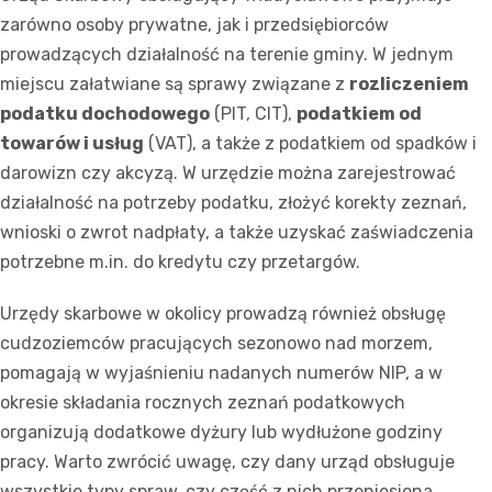
zarówno osoby prywatne, jak i przedsiębiorców
prowadzących działalność na terenie gminy. W jednym
miejscu załatwiane są sprawy związane z
rozliczeniem
podatku dochodowego
(PIT, CIT),
podatkiem od
towarów i usług
(VAT), a także z podatkiem od spadków i
darowizn czy akcyzą. W urzędzie można zarejestrować
działalność na potrzeby podatku, złożyć korekty zeznań,
wnioski o zwrot nadpłaty, a także uzyskać zaświadczenia
potrzebne m.in. do kredytu czy przetargów.
Urzędy skarbowe w okolicy prowadzą również obsługę
cudzoziemców pracujących sezonowo nad morzem,
pomagają w wyjaśnieniu nadanych numerów NIP, a w
okresie składania rocznych zeznań podatkowych
organizują dodatkowe dyżury lub wydłużone godziny
pracy. Warto zwrócić uwagę, czy dany urząd obsługuje
wszystkie typy spraw, czy część z nich przeniesiona