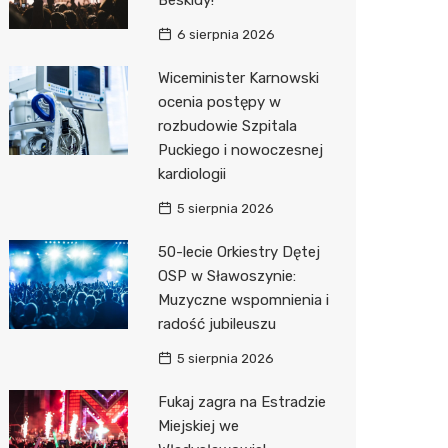
Beskidy!
6 sierpnia 2026
Wiceminister Karnowski
ocenia postępy w
rozbudowie Szpitala
Puckiego i nowoczesnej
kardiologii
5 sierpnia 2026
50-lecie Orkiestry Dętej
OSP w Sławoszynie:
Muzyczne wspomnienia i
radość jubileuszu
5 sierpnia 2026
Fukaj zagra na Estradzie
Miejskiej we