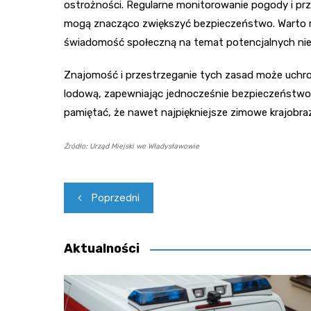
ostrożności. Regularne monitorowanie pogody i p
mogą znacząco zwiększyć bezpieczeństwo. Warto r
świadomość społeczną na temat potencjalnych ni
Znajomość i przestrzeganie tych zasad może uchr
lodową, zapewniając jednocześnie bezpieczeństwo
pamiętać, że nawet najpiękniejsze zimowe krajobra
Źródło: Urząd Miejski we Władysławowie
Nawigacja
Poprzedni
wpisu
Aktualności