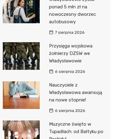
ponad 5 mln zł na
Zwierzęta
Okulista
Pomoc 
Przedsz
Klub
Sklep z
nowoczesny dworzec
Sklepy specjalistyczne
Ortope
Stacja 
Wesele
Wetery
Jubiler
autobusowy
7 sierpnia 2026
Sieci handlowe
Fizjoter
Akumul
Siłownia
Optyk
Dino
Przysięga wojskowa
Usługi
Przycho
Stacja p
Sklep w
Stokrot
Dorabia
żołnierzy DZSW we
Mechan
Księgar
Żabka
Lombar
Władysławowie
Sklep r
Bricoma
Geodet
6 sierpnia 2026
Kwiaciar
Media E
Meble n
Nauczyciele z
Władysławowa awansują
Pepco
Taxi
na nowe stopnie!
Action
Fotogra
6 sierpnia 2026
Biedron
Muzyczne święto w
Tupadłach: od Bałtyku po