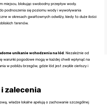
nym miejscu, blokując swobodny przepływ wody.
o podnoszenia się poziomu wody i wywoływania
czne w okresach gwałtownych odwilży, kiedy to duże ilości
bliskich terenów.
adome unikanie wchodzenia na lód
. Niezależnie od
 się warunki pogodowe mogą w każdej chwili wpłynąć na
ania w pobliżu brzegów, gdzie lód jest zwykle cieńszy i
i zalecenia
ową, władze lokalne apelują o zachowanie szczególnej