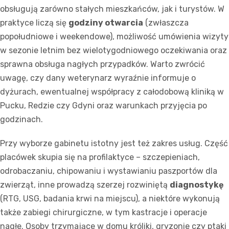
obsługują zarówno stałych mieszkańców, jak i turystów. W
praktyce liczą się
godziny otwarcia
(zwłaszcza
popołudniowe i weekendowe), możliwość umówienia wizyty
w sezonie letnim bez wielotygodniowego oczekiwania oraz
sprawna obsługa nagłych przypadków. Warto zwrócić
uwagę, czy dany weterynarz wyraźnie informuje o
dyżurach, ewentualnej współpracy z całodobową kliniką w
Pucku, Redzie czy Gdyni oraz warunkach przyjęcia po
godzinach.
Przy wyborze gabinetu istotny jest też zakres usług. Część
placówek skupia się na profilaktyce – szczepieniach,
odrobaczaniu, chipowaniu i wystawianiu paszportów dla
zwierząt, inne prowadzą szerzej rozwiniętą
diagnostykę
(RTG, USG, badania krwi na miejscu), a niektóre wykonują
także zabiegi chirurgiczne, w tym kastracje i operacje
nagłe. Osoby trzymające w domu króliki, gryzonie czy ptaki