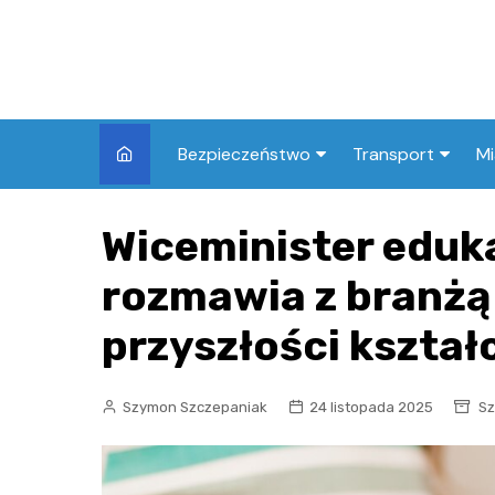
Skip
to
content
Bezpieczeństwo
Transport
Mi
Kronika policyjna
Komunikacja miej
I
Wiceminister eduk
Wypadki i zdarzenia
Drogi i remonty
S
l
rozmawia z branżą
Prewencja i edukacja
policyjna
Ś
przyszłości kszta
I
Szymon Szczepaniak
24 listopada 2025
Sz