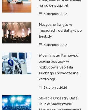
na nowe stopnie!
Zwierzęta
Okulista
Pomoc 
Przedsz
Klub
Sklep z
6 sierpnia 2026
Sklepy specjalistyczne
Ortope
Stacja 
Wesele
Wetery
Jubiler
Muzyczne święto w
Sieci handlowe
Fizjoter
Akumul
Siłownia
Optyk
Dino
Tupadłach: od Bałtyku po
Beskidy!
Usługi
Przycho
Stacja p
Sklep w
Stokrot
Dorabia
6 sierpnia 2026
Mechan
Księgar
Żabka
Lombar
Wiceminister Karnowski
Sklep r
Bricoma
Geodet
ocenia postępy w
Kwiaciar
Media E
Meble n
rozbudowie Szpitala
Puckiego i nowoczesnej
Pepco
Taxi
kardiologii
Action
Fotogra
5 sierpnia 2026
Biedron
50-lecie Orkiestry Dętej
OSP w Sławoszynie: