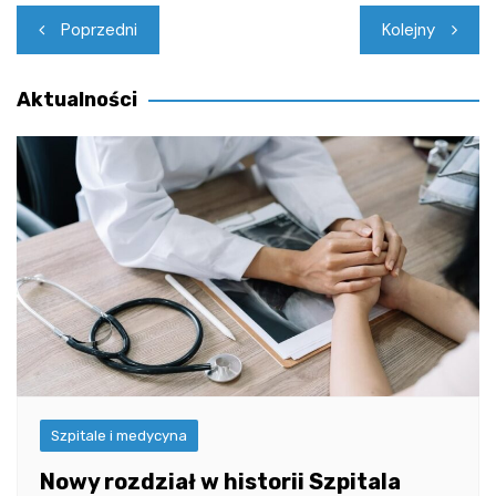
Nawigacja
Poprzedni
Kolejny
wpisu
Aktualności
Szpitale i medycyna
Nowy rozdział w historii Szpitala