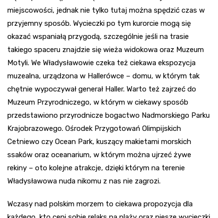
miejscowości, jednak nie tylko tutaj można spędzić czas w
przyjemny sposób. Wycieczki po tym kurorcie mogą się
okazać wspaniałą przygodą, szczególnie jeśli na trasie
takiego spaceru znajdzie się wieża widokowa oraz Muzeum
Motyli. We Władysławowie czeka też ciekawa ekspozycja
muzealna, urządzona w Hallerówce – domu, w którym tak
chętnie wypoczywał generał Haller. Warto też zajrzeć do
Muzeum Przyrodniczego, w którym w ciekawy sposób
przedstawiono przyrodnicze bogactwo Nadmorskiego Parku
Krajobrazowego. Ośrodek Przygotowań Olimpijskich
Cetniewo czy Ocean Park, kuszący makietami morskich
ssaków oraz oceanarium, w którym można ujrzeć żywe
rekiny – oto kolejne atrakcje, dzięki którym na terenie
Władysławowa nuda nikomu z nas nie zagrozi.
Wczasy nad polskim morzem to ciekawa propozycja dla
każdego, kto ceni sobie relaks na plaży oraz piesze wycieczki