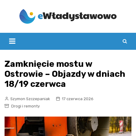
Skip
to
content
Zamknięcie mostu w
Ostrowie – Objazdy w dniach
18/19 czerwca
Szymon Szczepaniak
17 czerwca 2026
Drogi i remonty