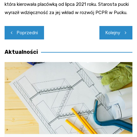
która kierowała placówką od lipca 2021 roku. Starosta pucki
wyraził wdzięczność za jej wkład w rozwój PCPR w Pucku.
Nawigacja
Poprzedni
Kolejny
wpisu
Aktualności