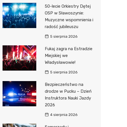
50-lecie Orkiestry Dętej
Zwierzęta
Okulista
Pomoc 
Przedsz
Klub
Sklep z
OSP w Sławoszynie:
Sklepy specjalistyczne
Ortope
Stacja 
Wesele
Wetery
Jubiler
Muzyczne wspomnienia i
radość jubileuszu
Sieci handlowe
Fizjoter
Akumul
Siłownia
Optyk
Dino
5 sierpnia 2026
Usługi
Przycho
Stacja p
Sklep w
Stokrot
Dorabia
Fukaj zagra na Estradzie
Mechan
Księgar
Żabka
Lombar
Miejskiej we
Władysławowie!
Sklep r
Bricoma
Geodet
5 sierpnia 2026
Kwiaciar
Media E
Meble n
Bezpieczeństwo na
Pepco
Taxi
drodze w Pucku – Dzień
Instruktora Nauki Jazdy
Action
Fotogra
2026
Biedron
4 sierpnia 2026