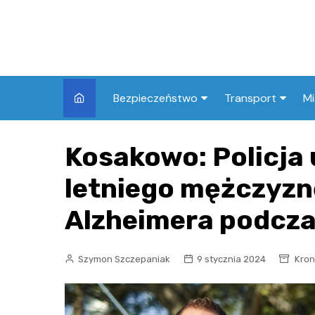
Skip
to
content
Bezpieczeństwo
Transport
Mi
Kronika policyjna
Komunikacja miej
I
Kosakowo: Policja
Wypadki i zdarzenia
Drogi i remonty
S
l
letniego mężczyzn
Prewencja i edukacja
policyjna
Ś
Alzheimera podcza
I
Szymon Szczepaniak
9 stycznia 2024
Kron