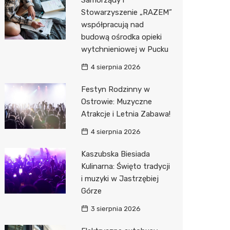
Samorządy i
Stowarzyszenie „RAZEM”
współpracują nad
budową ośrodka opieki
wytchnieniowej w Pucku
4 sierpnia 2026
Festyn Rodzinny w
Ostrowie: Muzyczne
Atrakcje i Letnia Zabawa!
4 sierpnia 2026
Kaszubska Biesiada
Kulinarna: Święto tradycji
i muzyki w Jastrzębiej
Górze
3 sierpnia 2026