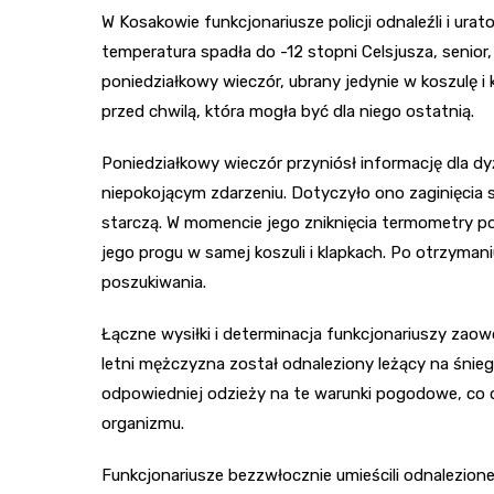
W Kosakowie funkcjonariusze policji odnaleźli i ura
temperatura spadła do -12 stopni Celsjusza, senior
poniedziałkowy wieczór, ubrany jedynie w koszulę i k
przed chwilą, która mogła być dla niego ostatnią.
Poniedziałkowy wieczór przyniósł informację dla d
niepokojącym zdarzeniu. Dotyczyło ono zaginięcia 
starczą. W momencie jego zniknięcia termometry po
jego progu w samej koszuli i klapkach. Po otrzyman
poszukiwania.
Łączne wysiłki i determinacja funkcjonariuszy zao
letni mężczyzna został odnaleziony leżący na śnieg
odpowiedniej odzieży na te warunki pogodowe, co
organizmu.
Funkcjonariusze bezzwłocznie umieścili odnalezione