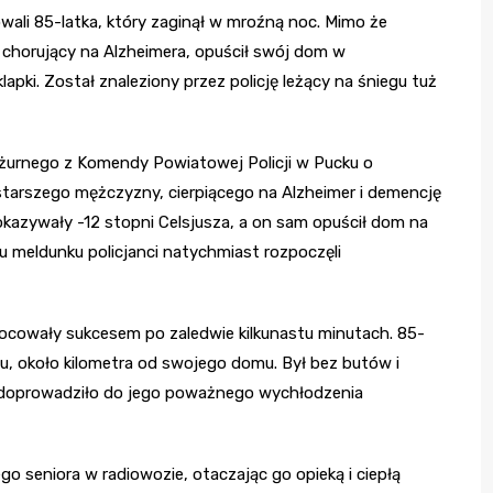
towali 85-latka, który zaginął w mroźną noc. Mimo że
, chorujący na Alzheimera, opuścił swój dom w
lapki. Został znaleziony przez policję leżący na śniegu tuż
yżurnego z Komendy Powiatowej Policji w Pucku o
starszego mężczyzny, cierpiącego na Alzheimer i demencję
kazywały -12 stopni Celsjusza, a on sam opuścił dom na
iu meldunku policjanci natychmiast rozpoczęli
wocowały sukcesem po zaledwie kilkunastu minutach. 85-
u, około kilometra od swojego domu. Był bez butów i
 doprowadziło do jego poważnego wychłodzenia
go seniora w radiowozie, otaczając go opieką i ciepłą