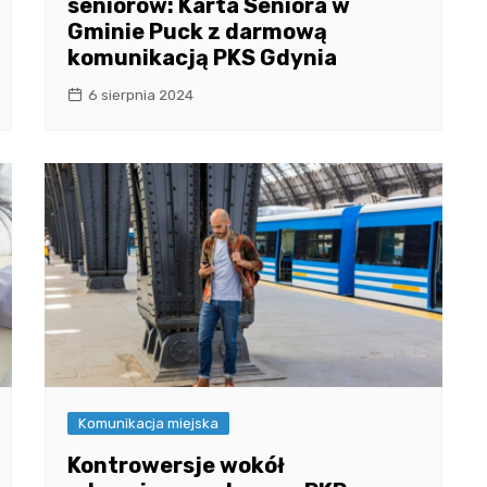
seniorów: Karta Seniora w
Gminie Puck z darmową
komunikacją PKS Gdynia
6 sierpnia 2024
Komunikacja miejska
Kontrowersje wokół