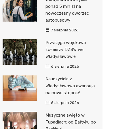
ponad 5 mln zł na
Zwierzęta
Okulista
Pomoc 
Przedsz
Klub
Sklep z
nowoczesny dworzec
Sklepy specjalistyczne
Ortope
Stacja 
Wesele
Wetery
Jubiler
autobusowy
7 sierpnia 2026
Sieci handlowe
Fizjoter
Akumul
Siłownia
Optyk
Dino
Przysięga wojskowa
Usługi
Przycho
Stacja p
Sklep w
Stokrot
Dorabia
żołnierzy DZSW we
Mechan
Księgar
Żabka
Lombar
Władysławowie
Sklep r
Bricoma
Geodet
6 sierpnia 2026
Kwiaciar
Media E
Meble n
Nauczyciele z
Władysławowa awansują
Pepco
Taxi
na nowe stopnie!
Action
Fotogra
6 sierpnia 2026
Biedron
Muzyczne święto w
Tupadłach: od Bałtyku po