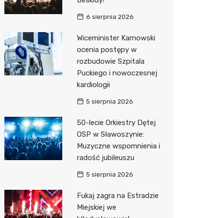
Beskidy!
6 sierpnia 2026
Wiceminister Karnowski
ocenia postępy w
rozbudowie Szpitala
Puckiego i nowoczesnej
kardiologii
5 sierpnia 2026
50-lecie Orkiestry Dętej
OSP w Sławoszynie:
Muzyczne wspomnienia i
radość jubileuszu
5 sierpnia 2026
Fukaj zagra na Estradzie
Miejskiej we