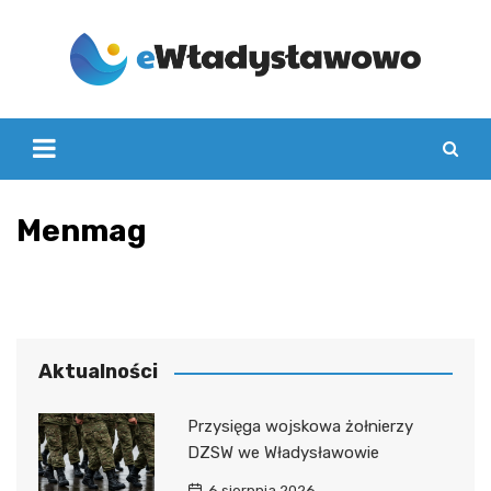
Skip
to
content
Menmag
Aktualności
Przysięga wojskowa żołnierzy
DZSW we Władysławowie
6 sierpnia 2026