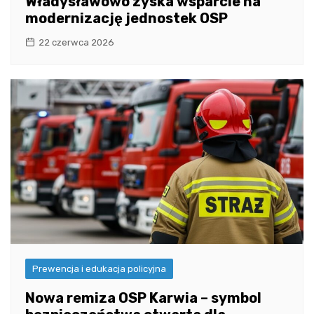
Władysławowo zyska wsparcie na
modernizację jednostek OSP
22 czerwca 2026
Prewencja i edukacja policyjna
Nowa remiza OSP Karwia – symbol