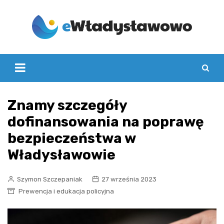
Skip
to
content
Znamy szczegóły
dofinansowania na poprawę
bezpieczeństwa w
Władysławowie
Szymon Szczepaniak
27 września 2023
Prewencja i edukacja policyjna